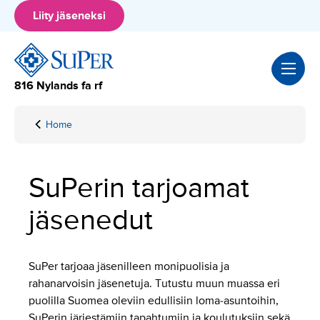
Hyppää
Liity jäseneksi
sisältöön
816 Nylands fa rf
Home
Lokala
medlemsförmåner
SuPerin tarjoamat
jäsenedut
SuPer tarjoaa jäsenilleen monipuolisia ja
rahanarvoisin jäsenetuja. Tutustu muun muassa eri
puolilla Suomea oleviin edullisiin loma-asuntoihin,
SuPerin järjestämiin tapahtumiin ja koulutuksiin sekä