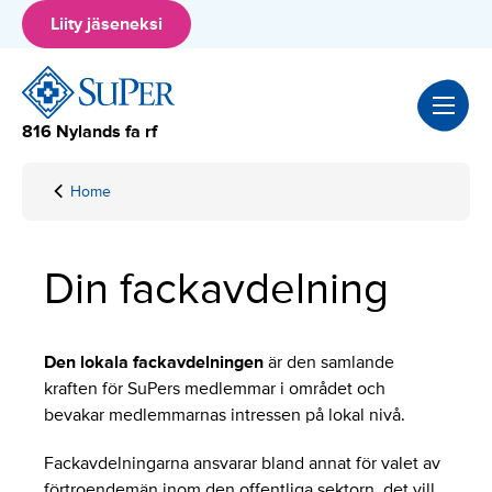
Hyppää
Liity jäseneksi
sisältöön
816 Nylands fa rf
Home
Din
fackavdelning
Din fackavdelning
Den lokala fackavdelningen
är den samlande
kraften för SuPers medlemmar i området och
bevakar medlemmarnas intressen på lokal nivå.
Fackavdelningarna ansvarar bland annat för valet av
förtroendemän inom den offentliga sektorn, det vill