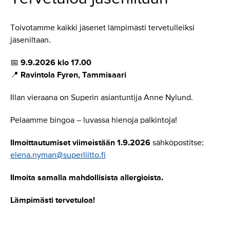
Toivotamme kaikki jäsenet lämpimästi tervetulleiksi
jäseniltaan.
📅
9.9.2026 klo 17.00
📍
Ravintola Fyren, Tammisaari
Illan vieraana on Superin asiantuntija Anne Nylund.
Pelaamme bingoa – luvassa hienoja palkintoja!
Ilmoittautumiset viimeistään 1.9.2026
sähköpostitse:
elena.nyman@superliitto.fi
Ilmoita samalla mahdollisista allergioista.
Lämpimästi tervetuloa!