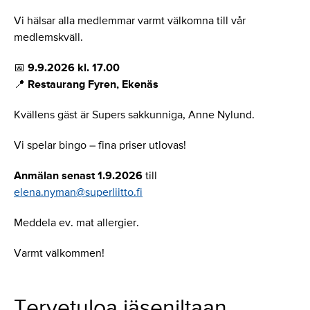
Vi hälsar alla medlemmar varmt välkomna till vår
medlemskväll.
📅
9.9.2026 kl. 17.00
📍
Restaurang Fyren, Ekenäs
Kvällens gäst är Supers sakkunniga, Anne Nylund.
Vi spelar bingo – fina priser utlovas!
Anmälan senast 1.9.2026
till
elena.nyman@superliitto.fi
Meddela ev. mat allergier.
Varmt välkommen!
Tervetuloa jäseniltaan